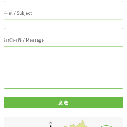
主题 / Subject
详细内容 / Message