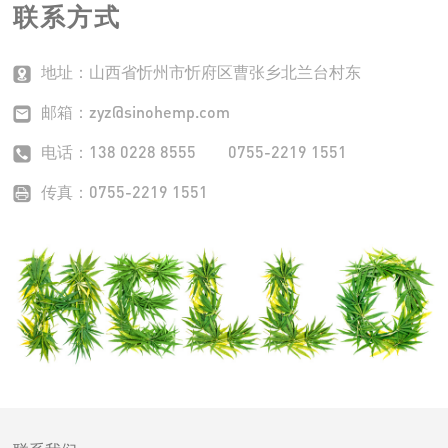
联系方式
地址：山西省忻州市忻府区曹张乡北兰台村东
邮箱：zyz@sinohemp.com
电话：138 0228 8555 0755-2219 1551
传真：0755-2219 1551